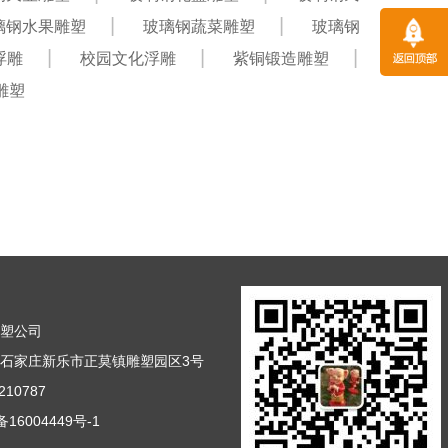
璃钢水果雕塑
玻璃钢蔬菜雕塑
玻璃钢
浮雕
校园文化浮雕
紫铜锻造雕塑
雕塑
雕塑公司
石家庄新乐市正莫镇雕塑园区3号
10787
16004449号-1