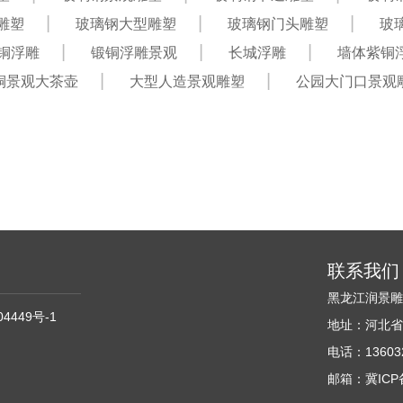
雕塑
玻璃钢大型雕塑
玻璃钢门头雕塑
玻
铜浮雕
锻铜浮雕景观
长城浮雕
墙体紫铜
铜景观大茶壶
大型人造景观雕塑
公园大门口景观
联系我们
黑龙江润景
04449号-1
地址：河北省
电话：136032
邮箱：冀ICP备