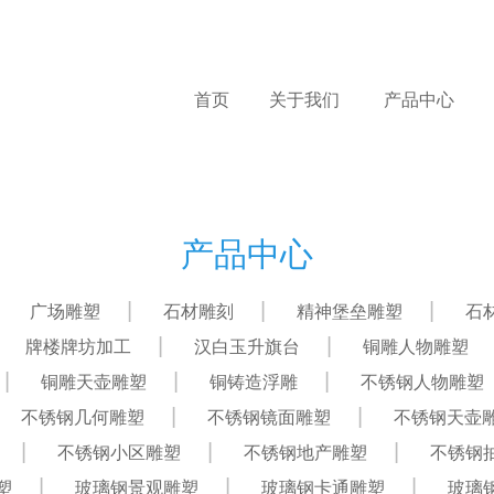
首页
关于我们
产品中心
产品中心
广场雕塑
石材雕刻
精神堡垒雕塑
石
牌楼牌坊加工
汉白玉升旗台
铜雕人物雕塑
铜雕天壶雕塑
铜铸造浮雕
不锈钢人物雕塑
不锈钢几何雕塑
不锈钢镜面雕塑
不锈钢天壶
不锈钢小区雕塑
不锈钢地产雕塑
不锈钢
塑
玻璃钢景观雕塑
玻璃钢卡通雕塑
玻璃