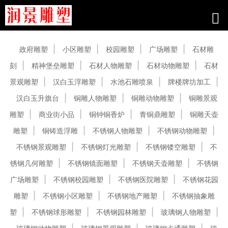
产品中心
政府雕塑
小区雕塑
校园雕塑
广场雕塑
石材雕
刻
精神堡垒雕塑
石材人物雕塑
石材动物雕塑
石材
景观雕塑
汉白玉浮雕塑
水池石雕喷泉
牌楼牌坊加工
汉白玉升旗台
铜雕人物雕塑
铜雕动物雕塑
铜雕景观
雕塑
商业街小品
铜钟铜香炉
青铜鼎雕塑
铜雕天壶
雕塑
铜铸造浮雕
不锈钢人物雕塑
不锈钢动物雕塑
不锈钢景观雕塑
不锈钢灯光雕塑
不锈钢镂空雕塑
不
锈钢几何雕塑
不锈钢镜面雕塑
不锈钢天壶雕塑
不锈钢
广场雕塑
不锈钢校园雕塑
不锈钢医院雕塑
不锈钢花园
雕塑
不锈钢小区雕塑
不锈钢地产雕塑
不锈钢抽象雕
塑
不锈钢球形雕塑
不锈钢园林雕塑
玻璃钢人物雕塑