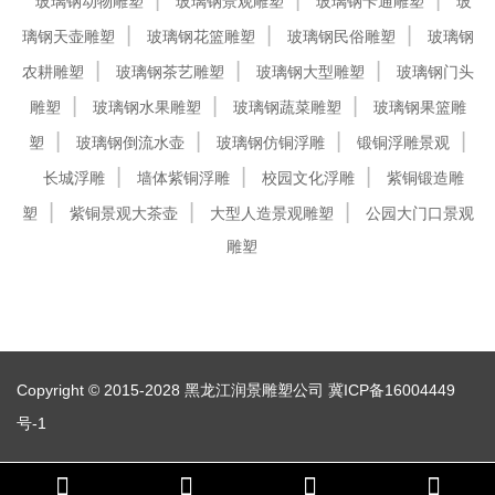
玻璃钢动物雕塑
玻璃钢景观雕塑
玻璃钢卡通雕塑
玻
璃钢天壶雕塑
玻璃钢花篮雕塑
玻璃钢民俗雕塑
玻璃钢
农耕雕塑
玻璃钢茶艺雕塑
玻璃钢大型雕塑
玻璃钢门头
雕塑
玻璃钢水果雕塑
玻璃钢蔬菜雕塑
玻璃钢果篮雕
塑
玻璃钢倒流水壶
玻璃钢仿铜浮雕
锻铜浮雕景观
长城浮雕
墙体紫铜浮雕
校园文化浮雕
紫铜锻造雕
塑
紫铜景观大茶壶
大型人造景观雕塑
公园大门口景观
雕塑
Copyright © 2015-2028 黑龙江润景雕塑公司
冀ICP备16004449
号-1