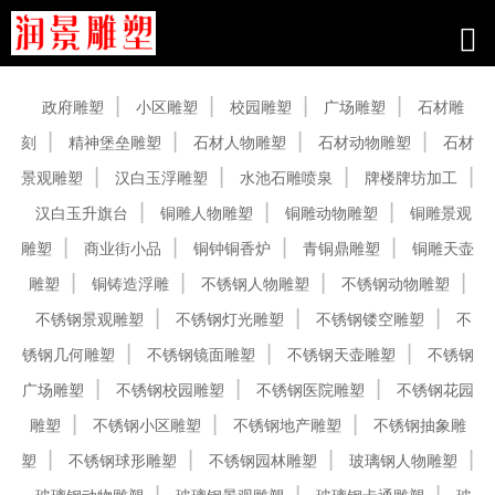
产品中心
政府雕塑
小区雕塑
校园雕塑
广场雕塑
石材雕
刻
精神堡垒雕塑
石材人物雕塑
石材动物雕塑
石材
景观雕塑
汉白玉浮雕塑
水池石雕喷泉
牌楼牌坊加工
汉白玉升旗台
铜雕人物雕塑
铜雕动物雕塑
铜雕景观
雕塑
商业街小品
铜钟铜香炉
青铜鼎雕塑
铜雕天壶
雕塑
铜铸造浮雕
不锈钢人物雕塑
不锈钢动物雕塑
不锈钢景观雕塑
不锈钢灯光雕塑
不锈钢镂空雕塑
不
锈钢几何雕塑
不锈钢镜面雕塑
不锈钢天壶雕塑
不锈钢
广场雕塑
不锈钢校园雕塑
不锈钢医院雕塑
不锈钢花园
雕塑
不锈钢小区雕塑
不锈钢地产雕塑
不锈钢抽象雕
塑
不锈钢球形雕塑
不锈钢园林雕塑
玻璃钢人物雕塑