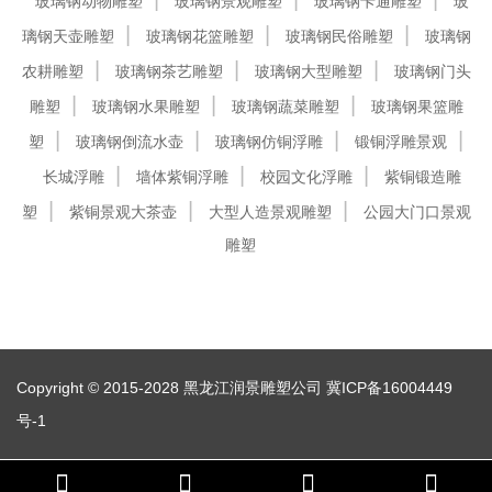
玻璃钢动物雕塑
玻璃钢景观雕塑
玻璃钢卡通雕塑
玻
璃钢天壶雕塑
玻璃钢花篮雕塑
玻璃钢民俗雕塑
玻璃钢
农耕雕塑
玻璃钢茶艺雕塑
玻璃钢大型雕塑
玻璃钢门头
雕塑
玻璃钢水果雕塑
玻璃钢蔬菜雕塑
玻璃钢果篮雕
塑
玻璃钢倒流水壶
玻璃钢仿铜浮雕
锻铜浮雕景观
长城浮雕
墙体紫铜浮雕
校园文化浮雕
紫铜锻造雕
塑
紫铜景观大茶壶
大型人造景观雕塑
公园大门口景观
雕塑
Copyright © 2015-2028 黑龙江润景雕塑公司
冀ICP备16004449
号-1