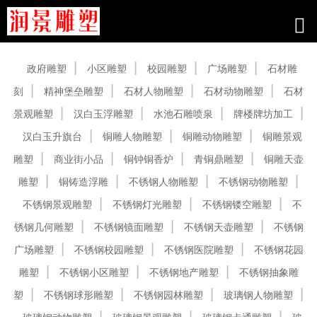
产品中心
政府雕塑
小区雕塑
校园雕塑
广场雕塑
石材雕
刻
精神堡垒雕塑
石材人物雕塑
石材动物雕塑
石材
景观雕塑
汉白玉浮雕塑
水池石雕喷泉
牌楼牌坊加工
汉白玉升旗台
铜雕人物雕塑
铜雕动物雕塑
铜雕景观
雕塑
商业街小品
铜钟铜香炉
青铜鼎雕塑
铜雕天壶
雕塑
铜铸造浮雕
不锈钢人物雕塑
不锈钢动物雕塑
不锈钢景观雕塑
不锈钢灯光雕塑
不锈钢镂空雕塑
不
锈钢几何雕塑
不锈钢镜面雕塑
不锈钢天壶雕塑
不锈钢
广场雕塑
不锈钢校园雕塑
不锈钢医院雕塑
不锈钢花园
雕塑
不锈钢小区雕塑
不锈钢地产雕塑
不锈钢抽象雕
塑
不锈钢球形雕塑
不锈钢园林雕塑
玻璃钢人物雕塑