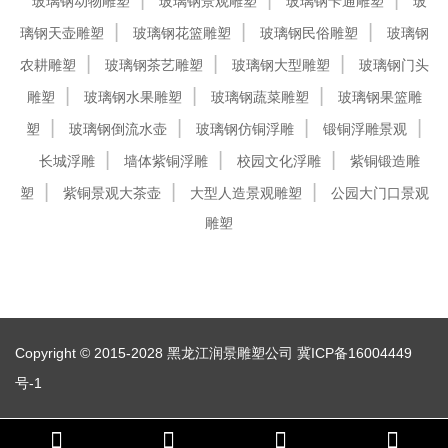
玻璃钢动物雕塑
玻璃钢景观雕塑
玻璃钢卡通雕塑
玻
璃钢天壶雕塑
玻璃钢花篮雕塑
玻璃钢民俗雕塑
玻璃钢
农耕雕塑
玻璃钢茶艺雕塑
玻璃钢大型雕塑
玻璃钢门头
雕塑
玻璃钢水果雕塑
玻璃钢蔬菜雕塑
玻璃钢果篮雕
塑
玻璃钢倒流水壶
玻璃钢仿铜浮雕
锻铜浮雕景观
长城浮雕
墙体紫铜浮雕
校园文化浮雕
紫铜锻造雕
塑
紫铜景观大茶壶
大型人造景观雕塑
公园大门口景观
雕塑
Copyright © 2015-2028 黑龙江润景雕塑公司
冀ICP备16004449
号-1