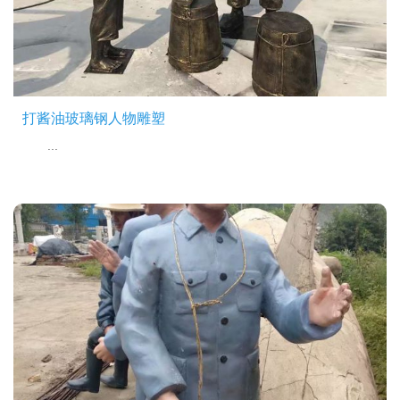
打酱油玻璃钢人物雕塑
...